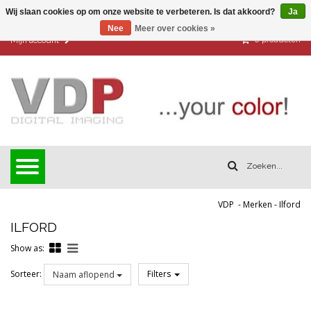
Wij slaan cookies op om onze website te verbeteren. Is dat akkoord?
Ja
Nee
Meer over cookies »
0
producten
Mijn account
VDP
-
Merken
-
Ilford
ILFORD
Show as:
Sorteer:
Filters
Naam aflopend
Reset all filters