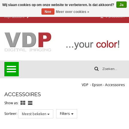
Wij slaan cookies op om onze website te verbeteren. Is dat akkoord?
Ja
Nee
Meer over cookies »
0
producten
Mijn account
VDP
-
Epson
-
Accessoires
ACCESSOIRES
Show as:
Sorteer:
Filters
Meest bekeken
Reset all filters