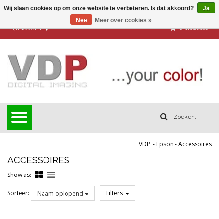
Wij slaan cookies op om onze website te verbeteren. Is dat akkoord?
Ja
Nee
Meer over cookies »
0
producten
Mijn account
VDP
-
Epson
-
Accessoires
ACCESSOIRES
Show as:
Sorteer:
Filters
Naam oplopend
Reset all filters