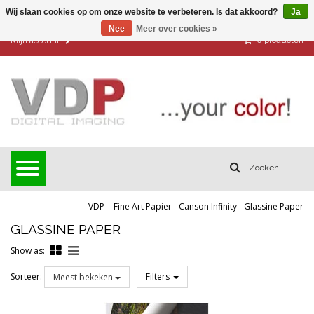
Wij slaan cookies op om onze website te verbeteren. Is dat akkoord?
Ja
Nee
Meer over cookies »
0
producten
Mijn account
VDP
-
Fine Art Papier
-
Canson Infinity
-
Glassine Paper
GLASSINE PAPER
Show as:
Sorteer:
Filters
Meest bekeken
Reset all filters