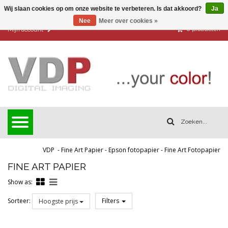
Wij slaan cookies op om onze website te verbeteren. Is dat akkoord?
Ja
Nee
Meer over cookies »
0
producten
Mijn account
VDP
-
Fine Art Papier
-
Epson fotopapier
-
Fine Art Fotopapier
FINE ART PAPIER
Show as:
Sorteer:
Filters
Hoogste prijs
Reset all filters