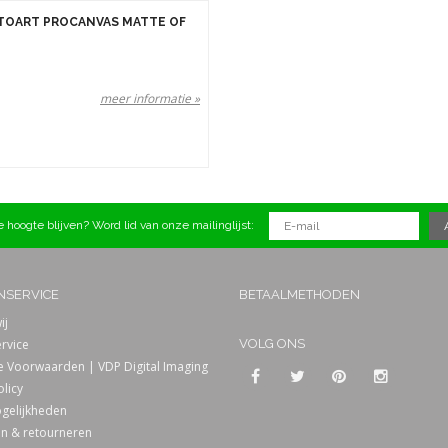
TOART PROCANVAS MATTE OF
n
Prijs
meer informatie »
 hoogte blijven? Word lid van onze mailinglijst:
NSERVICE
BETAALMETHODEN
ij
rvice
VOLG ONS
 Voorwaarden | VDP Digital Imaging
olicy
gelijkheden
n & retourneren