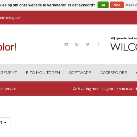
kies op om onze website te verbeteren. Is dat akkoord?
Ja
Nee
Meer o
ende fotograaf
AGEMENT
EIZO MONITOREN
SOFTWARE
ACCESSOIRES
tie service
Ervaring met het gebruik van materi
ers