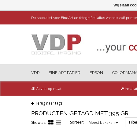
Wij slaan coo
De specialist voor FineArt en fotografie | alles voor de zelf print
VDP
FINE ART PAPIER
EPSON
COLORMAN
Advies op maat
Installa
Terug naar tags
PRODUCTEN GETAGD MET 395 GR
Sorteer:
Filt
Show as:
Meest bekeken
Reset all filters