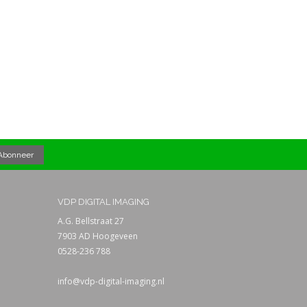
VDP DIGITAL IMAGING
A.G. Bellstraat 27
7903 AD Hoogeveen
0528-236 788
info@vdp-digital-imaging.nl