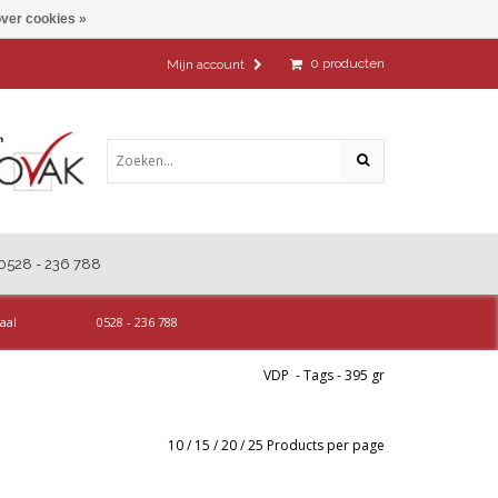
ver cookies »
0
producten
Mijn account
0528 - 236 788
aal
0528 - 236 788
VDP
-
Tags
-
395 gr
10
/
15
/
20
/
25
Products per page