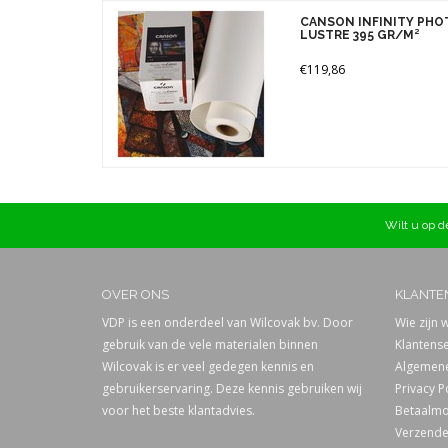
Gewicht
CANSON INFINITY PHO
Merke
LUSTRE 395 GR/M²
395 gr (1)
€119,86
Wilt u op de
OVER ONS
KLANTE
VDP is een onderdeel van Wilcovak bv. Door
Wie zijn w
gebruik van de vele materialen binnen
Klantense
Wilcovak is er veel gedegen kennis en
Algemene
gebruikerservaring. Deze kennis gebruiken wij
Privacy P
voor het beste klantadvies.
Betaalmo
Verzende