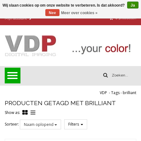
Wij slaan cookies op om onze website te verbeteren. Is dat akkoord?
Ja
Nee
Meer over cookies »
0
producten
Mijn account
VDP
-
Tags
-
brilliant
PRODUCTEN GETAGD MET BRILLIANT
Show as:
Sorteer:
Filters
Naam oplopend
Reset all filters