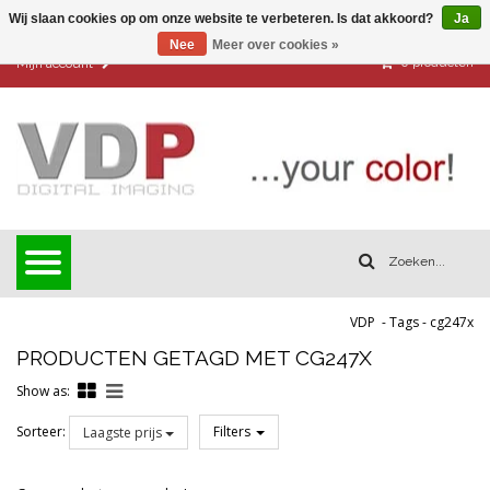
Wij slaan cookies op om onze website te verbeteren. Is dat akkoord?
Ja
Nee
Meer over cookies »
0
producten
Mijn account
VDP
-
Tags
-
cg247x
PRODUCTEN GETAGD MET CG247X
Show as:
Sorteer:
Filters
Laagste prijs
Reset all filters