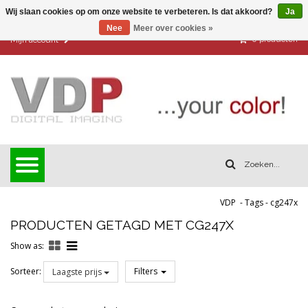
Wij slaan cookies op om onze website te verbeteren. Is dat akkoord?
Ja
Nee
Meer over cookies »
0
producten
Mijn account
VDP
-
Tags
-
cg247x
PRODUCTEN GETAGD MET CG247X
Show as:
Sorteer:
Filters
Laagste prijs
Reset all filters