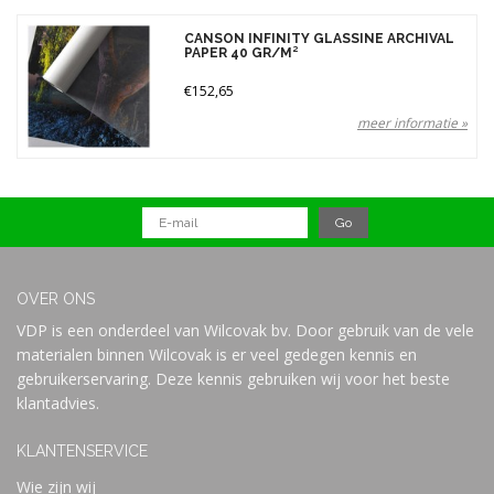
Reset all filters
Merken
CANSON INFINITY GLASSINE ARCHIVAL
PAPER 40 GR/M²
€152,65
Prijs
meer informatie »
OVER ONS
VDP is een onderdeel van Wilcovak bv. Door gebruik van de vele
materialen binnen Wilcovak is er veel gedegen kennis en
gebruikerservaring. Deze kennis gebruiken wij voor het beste
klantadvies.
KLANTENSERVICE
Wie zijn wij