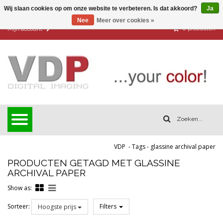
Wij slaan cookies op om onze website te verbeteren. Is dat akkoord?
Ja
Nee
Meer over cookies »
0
producten
Mijn account
VDP
-
Tags
-
glassine archival paper
PRODUCTEN GETAGD MET GLASSINE
ARCHIVAL PAPER
Show as:
Sorteer:
Filters
Hoogste prijs