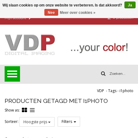
Wij slaan cookies op om onze website te verbeteren. Is dat akkoord?
Ja
Nee
Meer over cookies »
0
producten
Mijn account
VDP
-
Tags
-
i1photo
PRODUCTEN GETAGD MET I1PHOTO
Show as:
Sorteer:
Filters
Hoogste prijs
Reset all filters