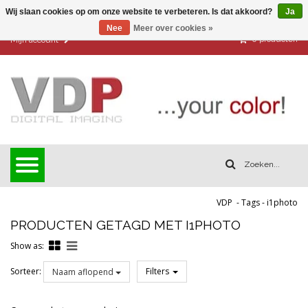
Wij slaan cookies op om onze website te verbeteren. Is dat akkoord?
Ja
Nee
Meer over cookies »
0
producten
Mijn account
VDP
-
Tags
-
i1photo
PRODUCTEN GETAGD MET I1PHOTO
Show as:
Sorteer:
Filters
Naam aflopend
Reset all filters