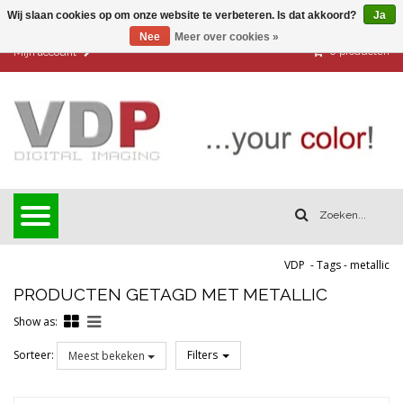
Wij slaan cookies op om onze website te verbeteren. Is dat akkoord?
Ja
Nee
Meer over cookies »
0
producten
Mijn account
VDP
-
Tags
-
metallic
PRODUCTEN GETAGD MET METALLIC
Show as:
Sorteer:
Filters
Meest bekeken
Reset all filters