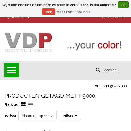
Wij slaan cookies op om onze website te verbeteren. Is dat akkoord?
Ja
Nee
Meer over cookies »
0
producten
Mijn account
VDP
-
Tags
-
P9000
PRODUCTEN GETAGD MET P9000
Show as:
Sorteer:
Filters
Naam oplopend
Reset all filters