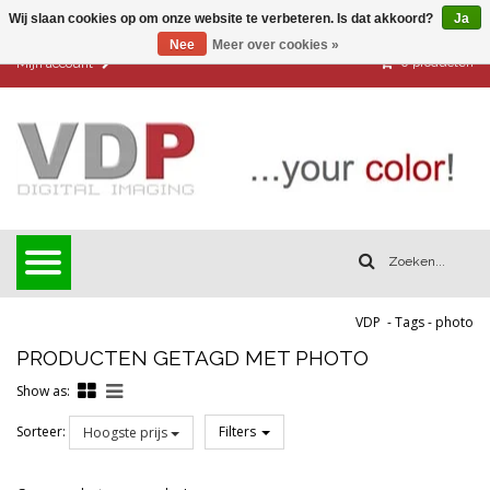
Wij slaan cookies op om onze website te verbeteren. Is dat akkoord?
Ja
Nee
Meer over cookies »
0
producten
Mijn account
VDP
-
Tags
-
photo
PRODUCTEN GETAGD MET PHOTO
Show as:
Sorteer:
Filters
Hoogste prijs
Reset all filters