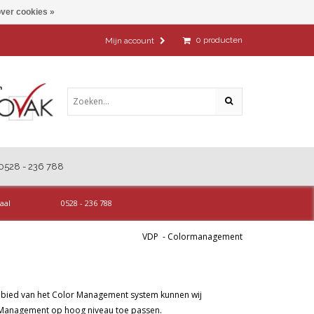
ver cookies »
0
producten
Mijn account
0528 - 236 788
aal
0528 - 236 788
VDP
-
Colormanagement
ebied van het Color Management system kunnen wij
 Management op hoog niveau toe passen.