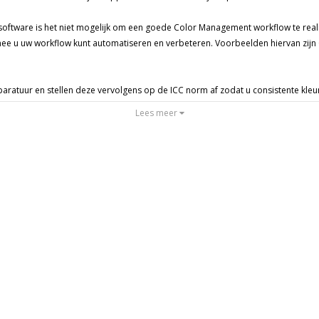
software is het niet mogelijk om een goede Color Management workflow te reali
ee u uw workflow kunt automatiseren en verbeteren. Voorbeelden hiervan zijn 
paratuur en stellen deze vervolgens op de ICC norm af zodat u consistente kleure
nt workflow implementaties.
Lees meer
leveranciers te werken als
EIZO
,
Epson
,
X-rite
,
Mirage nesting software
en nog v
ENT PRINTING
veel kennis over divers print materialen in de markt, doordat niet alleen onze
d van analoog fotopapier is er nu buitengewoon veel kennis over inkjet en fine 
iveau worden verwerkt is er een dijk aan ervaring op gebied van houdbaarhei
ters, beeldschermen etc. voor een optimaal resultaat; leveren wij kennis. Dat is 
uur optimaal?
aratuur in?
rvaring met de implementatie maar vooral ook vanwege dagelijks gebruik van de