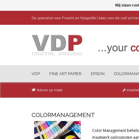
Wij slaan coo
De specialist voor FineArt en fotografie | alles voor de zelf print
VDP
FINE ART PAPIER
EPSON
COLORMAN
Advies op maat
Installa
COLORMANAGEMENT
Color Management behelst
maatwerk oplossingen aan