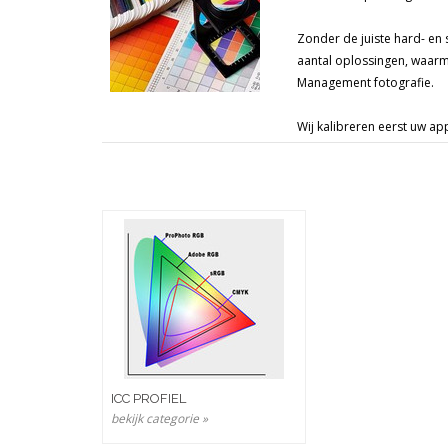
Zonder de juiste hard- en 
aantal oplossingen, waarm
Management fotografie.
Wij kalibreren eerst uw ap
complete Color Manageme
Door met vooraanstaande 
stellen.
COLOR MANAGEM
Onze mensen hebben tevens 
tijdperk. Behalve op gebie
van
Wilcovak
op high end n
Naast het leveren van prin
Hoe gebruikt u de apparat
Hoe stelt u de diverse app
ICC PROFIEL
Door onze eigen praktijke
bekijk categorie »
aan u geven.