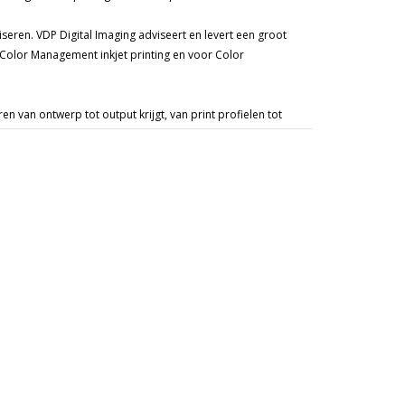
seren. VDP Digital Imaging adviseert en levert een groot
Color Management inkjet printing en voor Color
n van ontwerp tot output krijgt, van print profielen tot
eel meer kunnen we altijd een pakket op maat voor u samen
 basis maar ook de eigen ervaring al lag in het analoge
art papier. Doordat deze materialen dagelijks in onze ateliers
d en verwerkbaarheid ten behoeve van exposities.
handig voor u.
ze apparatuur kunnen wij nuttige instructie voor gebruik