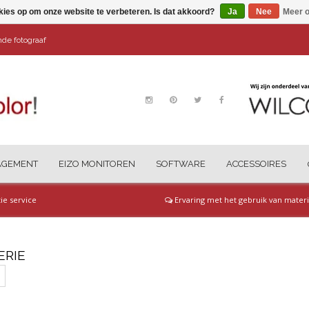
kies op om onze website te verbeteren. Is dat akkoord?
Ja
Nee
Meer o
ende fotograaf
AGEMENT
EIZO MONITOREN
SOFTWARE
ACCESSOIRES
tie service
Ervaring met het gebruik van materi
ERIE