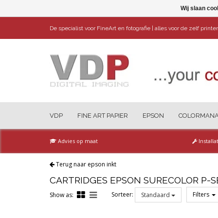
Wij slaan coo
De specialist voor FineArt en fotografie | alles voor de zelf print
VDP
FINE ART PAPIER
EPSON
COLORMAN
Advies op maat
Installa
Terug naar epson inkt
CARTRIDGES EPSON SURECOLOR P-S
Sorteer:
Filters
Show as:
Standaard
Reset all filters