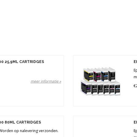
0 25,9ML CARTRIDGES
E
E
m
meer informatie »
€
00 80ML CARTRIDGES
E
 Worden op nalevering verzonden.
E