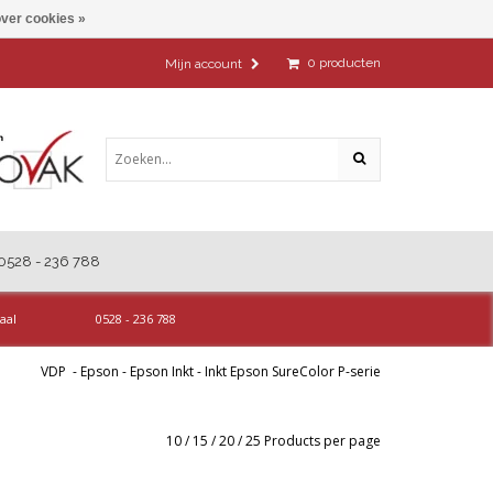
ver cookies »
0
producten
Mijn account
0528 - 236 788
aal
0528 - 236 788
VDP
-
Epson
-
Epson Inkt
-
Inkt Epson SureColor P-serie
10
/
15
/
20
/
25
Products per page