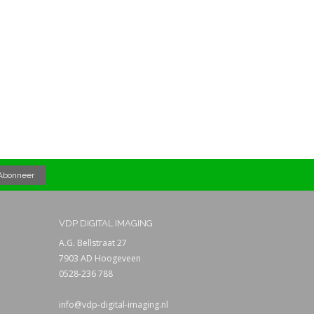
VDP DIGITAL IMAGING
A.G. Bellstraat 27
7903 AD Hoogeveen
0528-236 788
info@vdp-digital-imaging.nl