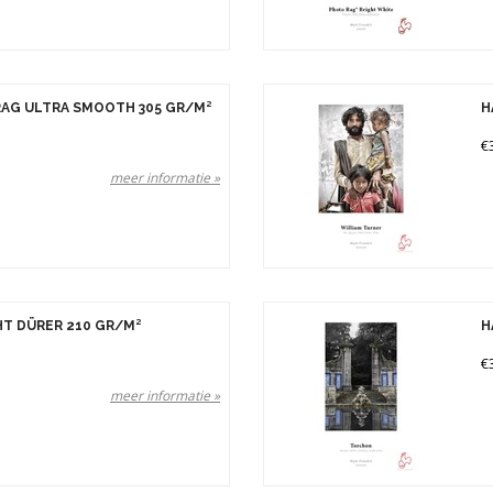
AG ULTRA SMOOTH 305 GR/M²
H
€
meer informatie »
T DÜRER 210 GR/M²
H
€
meer informatie »