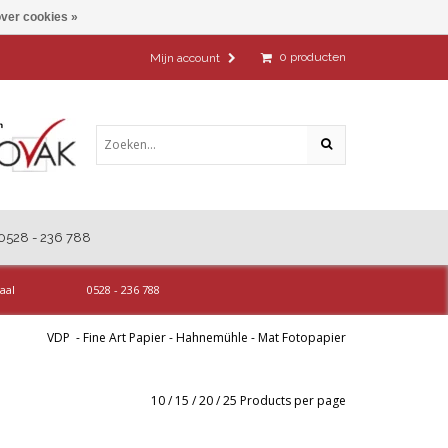
ver cookies »
0
producten
Mijn account
0528 - 236 788
aal
0528 - 236 788
VDP
-
Fine Art Papier
-
Hahnemühle
-
Mat Fotopapier
10
/
15
/
20
/
25
Products per page