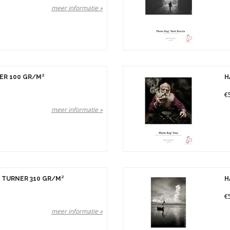
meer informatie »
ER 100 GR/M²
H
€
meer informatie »
TURNER 310 GR/M²
H
€
meer informatie »