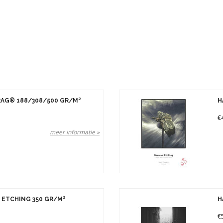
n
Prijs
AG® 188/308/500 GR/M²
H
€
meer informatie »
ETCHING 350 GR/M²
H
€