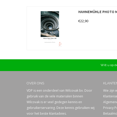
HAHNEMÜHLE PHOTO MA
€22,90
Wilt u op de
OVER ONS
KLANTE
VDP is een onderdeel van Wilcovak bv. Door
Wie zijn w
gebruik van de vele materialen binnen
Klantense
Wilcovak is er veel gedegen kennis en
Algemene
gebruikerservaring. Deze kennis gebruiken wij
Privacy P
voor het beste klantadvies.
Betaalmo