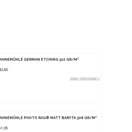
AHNEMÜHLE GERMAN ETCHING 310 GR/M²
43,80
meer informatie »
AHNEMÜHLE PHOTO RAG® MATT BARYTA 308 GR/M²
51,95