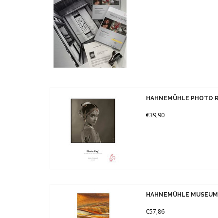
Gewicht
Merke
190 gr (1)
210 gr (1)
310 gr (2)
HAHNEMÜHLE PHOTO R
€39,90
HAHNEMÜHLE MUSEUM 
€57,86