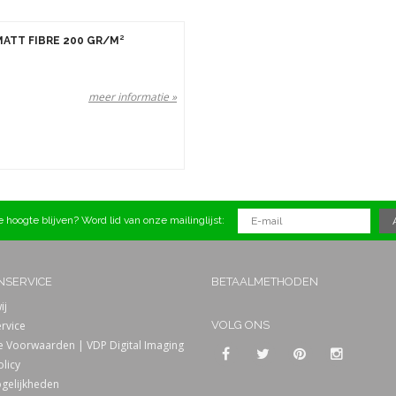
TT FIBRE 200 GR/M²
meer informatie »
 hoogte blijven? Word lid van onze mailinglijst:
NSERVICE
BETAALMETHODEN
ij
rvice
VOLG ONS
 Voorwaarden | VDP Digital Imaging
olicy
gelijkheden