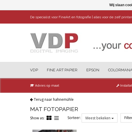
Wij slaan coo
De specialist voor FineArt en fotografie | alles voor de zelf print
VDP
FINE ART PAPIER
EPSON
COLORMAN
Advies op maat
Installa
Terug naar hahnemühle
MAT FOTOPAPIER
Sorteer:
Filt
Show as:
Meest bekeken
Reset all filters