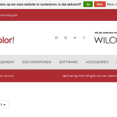
kies op om onze website te verbeteren. Is dat akkoord?
Ja
Nee
Meer o
ende fotograaf
AGEMENT
EIZO MONITOREN
SOFTWARE
ACCESSOIRES
tie service
Ervaring met het gebruik van materi
ers