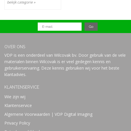
profielen
mee te leveren.
bekijk categorie »
Neem contact op met onze
klantenservice
en informeer naar de
mogelijkheden.
OVER ONS
VDP is een onderdeel van Wilcovak bv. Door gebruik van de vele
materialen binnen Wilcovak is er veel gedegen kennis en
gebruikerservaring. Deze kennis gebruiken wij voor het beste
klantadvies.
KLANTENSERVICE
Wie zijn wij
Klantenservice
Algemene Voorwaarden | VDP Digital Imaging
Privacy Policy