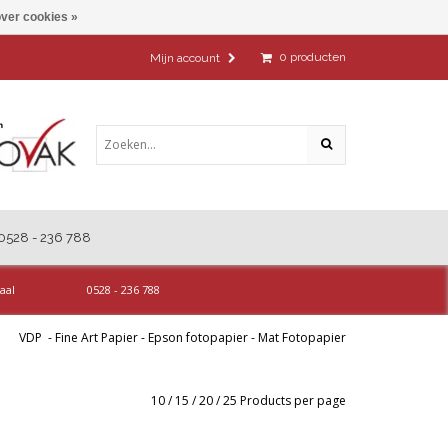
ver cookies »
0
producten
Mijn account
0528 - 236 788
aal
0528 - 236 788
VDP
-
Fine Art Papier
-
Epson fotopapier
-
Mat Fotopapier
10
/
15
/
20
/
25
Products per page