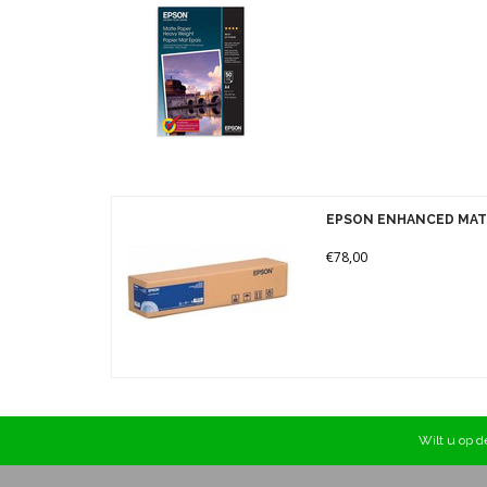
Merken
Prijs
EPSON ENHANCED MATT
€78,00
Wilt u op de