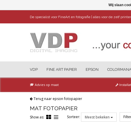
Wij slaan coo
De specialist voor FineArt en fotografie | alles voor de zelf print
VDP
FINE ART PAPIER
EPSON
COLORMAN
Advies op maat
Installa
Terug naar epson fotopapier
MAT FOTOPAPIER
Sorteer:
Filt
Show as:
Meest bekeken
Reset all filters