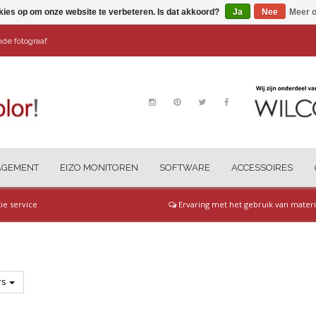
kies op om onze website te verbeteren. Is dat akkoord?
Ja
Nee
Meer o
ende fotograaf
AGEMENT
EIZO MONITOREN
SOFTWARE
ACCESSOIRES
tie service
Ervaring met het gebruik van materi
ers