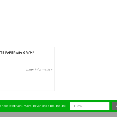
E PAPER 189 GR/M²
meer informatie »
 hoogte blijven? Word lid van onze mailinglijst: