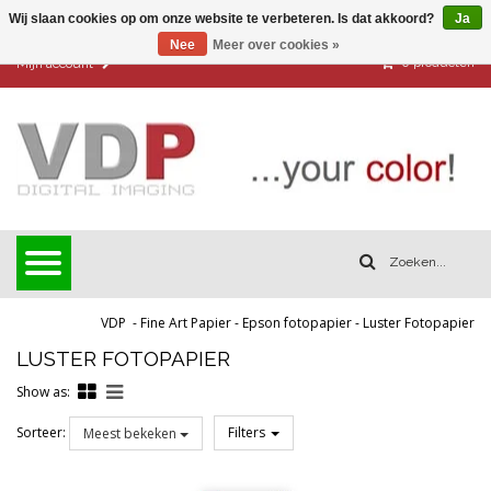
Wij slaan cookies op om onze website te verbeteren. Is dat akkoord?
Ja
Nee
Meer over cookies »
0
producten
Mijn account
VDP
-
Fine Art Papier
-
Epson fotopapier
-
Luster Fotopapier
LUSTER FOTOPAPIER
Show as:
Sorteer:
Filters
Meest bekeken
Reset all filters