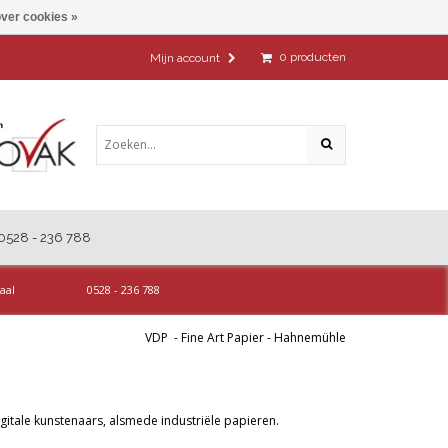
ver cookies »
0
producten
Mijn account
0528 - 236 788
aal
0528 - 236 788
VDP
-
Fine Art Papier
-
Hahnemühle
itale kunstenaars, alsmede industriële papieren.