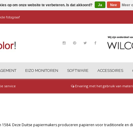
kies op om onze website te verbeteren. Is dat akkoord?
Ja
Nee
Meer o
ende fotograaf
AGEMENT
EIZO MONITOREN
SOFTWARE
ACCESSOIRES
tie service
Ervaring met het gebruik van materi
n 1584. Deze Duitse papiermakers produceren papieren voor traditionele en dig