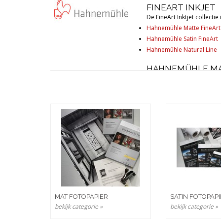
FINEART INKJET
De FineArt Inktjet collecti
Hahnemühle Matte FineArt
Hahnemühle Satin FineArt
Hahnemühle Natural Line
HAHNEMÜHLE MA
Deze papieren zijn gemaakt
Inkjet coating. Deze speci
HAHNEMÜHLE GL
Deze lijn zijn alle papier
(parelglans) tot hoogglans 
MAT FOTOPAPIER
SATIN FOTOPAP
bekijk categorie »
bekijk categorie »