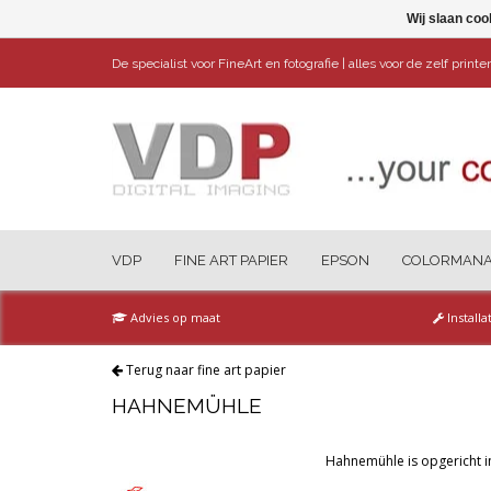
Wij slaan coo
De specialist voor FineArt en fotografie | alles voor de zelf print
VDP
FINE ART PAPIER
EPSON
COLORMAN
Advies op maat
Installa
Terug naar fine art papier
HAHNEMÜHLE
Hahnemühle is opgericht i