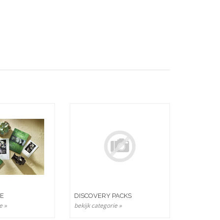
ad en ruw oppervlak en zijn voorzien van een matte Premium-
 van een subtiele glans (satijnglans) tot midden glans
NE
DISCOVERY PACKS
e »
bekijk categorie »