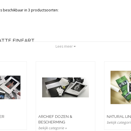
e is beschikbaar in 3 productsoorten:
TTE FINEART
 van 100% katoen of zuivere alfa cellulose. Het papier is voorzien van een gl
Lees meer
ale coating maakt afdrukken van hoge kwaliteit mogelijk.
OSSY FINEART
en met een glanzende coating die Hahnemühle heeft. De glanzende papier varieert
(bariet).
IER
ARCHIEF DOZEN &
NATURAL LI
BESCHERMING
bekijk categori
bekijk categorie »