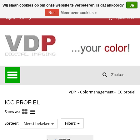
Wij slaan cookies op om onze website te verbeteren. Is dat akkoord?
Ja
Nee
Meer over cookies »
0
producten
Mijn account
VDP
-
Colormanagement
-
ICC profiel
ICC PROFIEL
Show as:
Sorteer:
Filters
Meest bekeken
Reset all filters