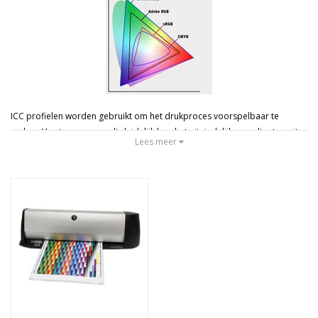
Merken
Prijs
ICC profielen worden gebruikt om het drukproces voorspelbaar te
maken. Van te voren wordt duidelijk hoe het uiteindelijke resultaat er uit
Lees meer
komt te zien. Dit wordt gedaan door het complete kleurbereik van het
proces op te slaan in een model. Bij vaste combinaties van inkt leidt het
niet altijd tot dezelfde kleur. Daarom werken ICC profielen de andere kant
op. Hier wordt van te voren afgevraagd hoeveel inkt er van een bepaalde
kleur nodig is om een kleur te maken, die op een vaste papiersoort en op
een vaste pers altijd goed is.
Met een goede monitor die voldoende kleurruimte heeft kunt u uw
beelden bewerken waarbij u weet hoe het er op print uit zal zien. Om uit
zo'n combinatie een goed resultaat te krijgen is een op maat gemaakt
printerprofiel een sterke verbetering.