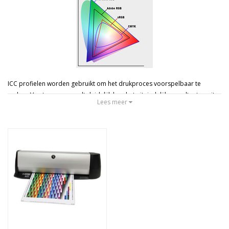
Merken
Prijs
ICC profielen worden gebruikt om het drukproces voorspelbaar te
maken. Van te voren wordt duidelijk hoe het uiteindelijke resultaat er uit
Lees meer
komt te zien. Dit wordt gedaan door het complete kleurbereik van het
proces op te slaan in een model. Bij vaste combinaties van inkt leidt het
niet altijd tot dezelfde kleur. Daarom werken ICC profielen de andere kant
op. Hier wordt van te voren afgevraagd hoeveel inkt er van een bepaalde
kleur nodig is om een kleur te maken, die op een vaste papiersoort en op
een vaste pers altijd goed is.
Met een goede monitor die voldoende kleurruimte heeft kunt u uw
beelden bewerken waarbij u weet hoe het er op print uit zal zien. Om uit
zo'n combinatie een goed resultaat te krijgen is een op maat gemaakt
printerprofiel een sterke verbetering.