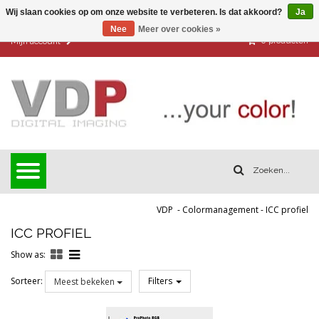
Wij slaan cookies op om onze website te verbeteren. Is dat akkoord?
Ja
Nee
Meer over cookies »
0
producten
Mijn account
VDP
-
Colormanagement
-
ICC profiel
ICC PROFIEL
Show as:
Sorteer:
Filters
Meest bekeken
Reset all filters