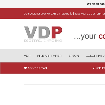
Wij slaan coo
De specialist voor FineArt en fotografie | alles voor de zelf print
VDP
FINE ART PAPIER
EPSON
COLORMAN
Advies op maat
Installa