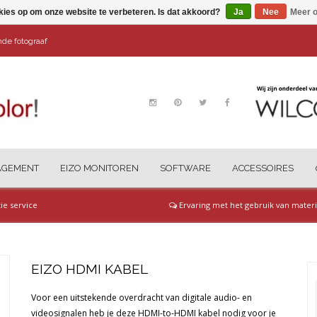
kies op om onze website te verbeteren. Is dat akkoord?
Ja
Nee
Meer o
ende fotograaf
AGEMENT
EIZO MONITOREN
SOFTWARE
ACCESSOIRES
tie service
Ervaring met het gebruik van materi
EIZO HDMI KABEL
Voor een uitstekende overdracht van digitale audio- en
videosignalen heb je deze HDMI-to-HDMI kabel nodig voor je