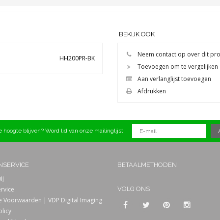
BEKIJK OOK
Neem contact op over dit pr
HH200PR-BK
Toevoegen om te vergelijken
Aan verlanglijst toevoegen
Afdrukken
 hoogte blijven? Word lid van onze mailinglijst:
NSERVICE
BETAALMETHODEN
ij
rvice
VOLG ONS
 Voorwaarden | VDP Digital Imaging
olicy