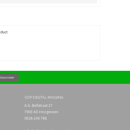
oduct
VDP DIGITAL IMAGING
A.G. Bellstraat 27
7903 AD Hoogeveen
0528-236 788