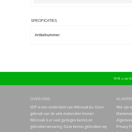
SPECIFICATIES
Artikelnummer:
Wilt u op de
OVER ONS
KLANTE
VDP is een onderdeel van Wilcovak bv. Door
Wie zijn w
gebruik van de vele materialen binnen
Klantense
Wilcovak is er veel gedegen kennis en
Algemene
gebruikerservaring. Deze kennis gebruiken wij
Privacy P