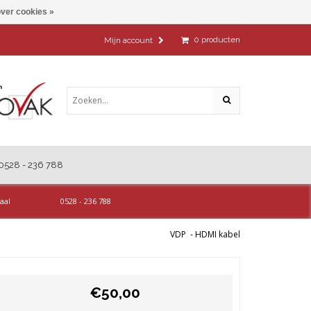
ver cookies »
0
producten
Mijn account
0528 - 236 788
aal
0528 - 236 788
VDP
-
HDMI kabel
€50,00