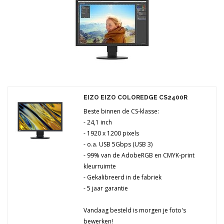
Merken
Prijs
EIZO EIZO COLOREDGE CS2400R
Beste binnen de CS-klasse:
- 24,1 inch
- 1920 x 1200 pixels
- o.a. USB 5Gbps (USB 3)
- 99% van de AdobeRGB en CMYK-print
kleurruimte
- Gekalibreerd in de fabriek
- 5 jaar garantie
Vandaag besteld is morgen je foto's
bewerken!