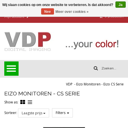
Wij slaan cookies op om onze website te verbeteren. Is dat akkoord?
Ja
Nee
Meer over cookies »
0
producten
Mijn account
VDP
-
Eizo Monitoren
-
Eizo CS Serie
EIZO MONITOREN - CS SERIE
Show as:
Sorteer:
Filters
Laagste prijs
Reset all filters