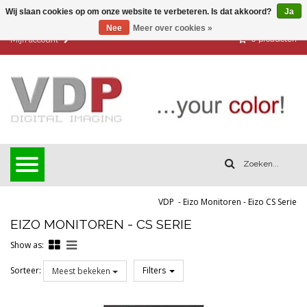
Wij slaan cookies op om onze website te verbeteren. Is dat akkoord?
Ja
Nee
Meer over cookies »
0
producten
Mijn account
VDP
-
Eizo Monitoren
-
Eizo CS Serie
EIZO MONITOREN - CS SERIE
Show as:
Sorteer:
Filters
Meest bekeken
Reset all filters