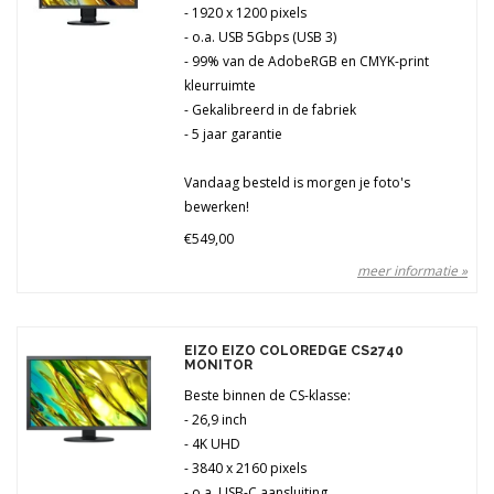
- 1920 x 1200 pixels
- o.a. USB 5Gbps (USB 3)
- 99% van de AdobeRGB en CMYK-print
kleurruimte
- Gekalibreerd in de fabriek
- 5 jaar garantie
Vandaag besteld is morgen je foto's
bewerken!
€549,00
meer informatie »
EIZO EIZO COLOREDGE CS2740
MONITOR
Beste binnen de CS-klasse:
- 26,9 inch
- 4K UHD
- 3840 x 2160 pixels
- o.a. USB-C aansluiting