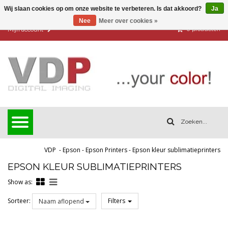
Wij slaan cookies op om onze website te verbeteren. Is dat akkoord?
Ja
Nee
Meer over cookies »
0
producten
Mijn account
VDP
-
Epson
-
Epson Printers
-
Epson kleur sublimatieprinters
EPSON KLEUR SUBLIMATIEPRINTERS
Show as:
Sorteer:
Filters
Naam aflopend
Reset all filters