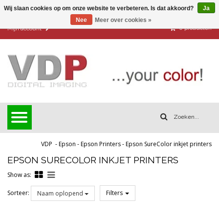
Wij slaan cookies op om onze website te verbeteren. Is dat akkoord?
Ja
Nee
Meer over cookies »
0
producten
Mijn account
VDP
-
Epson
-
Epson Printers
-
Epson SureColor inkjet printers
EPSON SURECOLOR INKJET PRINTERS
Show as:
Sorteer:
Filters
Naam oplopend
Reset all filters