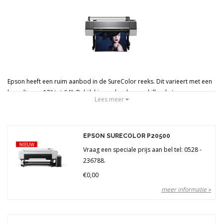
Merken
Prijs
Epson heeft een ruim aanbod in de SureColor reeks. Dit varieert met een
breedte van 13" tot 64". Bekijk hieronder de verschillende types.
Lees meer
ULTRACHROME PRO-INKT
De nieuwe SureColor fotoprinters maken gebruik van de nieuwste inkt
technologie, Ultrachrome Pro-inkt. Deze inkt zorgt voor een hogere D-
EPSON SURECOLOR P20500
Max en minder bronsing. Ook is de lichtechtheid van de inkt verbeterd.
Vraag een speciale prijs aan bel tel: 0528 -
Door al deze verbeteringen gaat een inktcartridge ook langer mee. De
236788.
Epson SureColor fotoprinters kunnen gebruik maken van wel 10 kleuren
€0,00
Ultrachrome Pro-inkt.
meer informatie »
Wat kunnen wij u bieden?
Wilcovak is het moeder bedrijf van VDP Digital Imaging en wij beschikken
over een eigen printstudio. Hierdoor hebben wij alle kennis over Epson