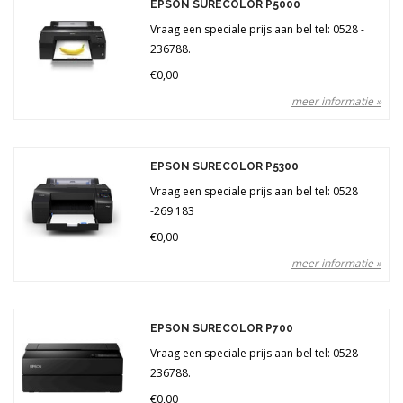
EPSON SURECOLOR P5000
inktjetprinters, software, inkt- en mediagebruik.
Vraag een speciale prijs aan bel tel: 0528 -
Ook staan hier meerdere printers in gebruik en zijn deze ook te bekijken
236788.
door onze klanten..
€0,00
Daarnaast geven wij u een persoonlijk advies voor het inrichten van uw
bedrijf en het optimaliseren van uw workflow. Installatie kunnen wij
meer informatie »
verzorgen.
Mocht u interesse hebben dan kunt u contact opnemen met
onze
klantenservice
. Zij kunnen u direct adviseren, een afspraak
EPSON SURECOLOR P5300
inplannen of u een offerte doen toekomen
Vraag een speciale prijs aan bel tel: 0528
-269 183
€0,00
meer informatie »
EPSON SURECOLOR P700
Vraag een speciale prijs aan bel tel: 0528 -
236788.
€0,00