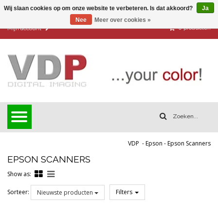
Wij slaan cookies op om onze website te verbeteren. Is dat akkoord?
Ja
Nee
Meer over cookies »
0
producten
Mijn account
VDP
-
Epson
-
Epson Scanners
EPSON SCANNERS
Show as:
Sorteer:
Filters
Nieuwste producten
Reset all filters