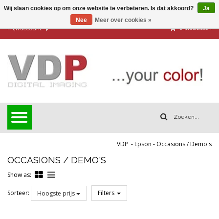
Wij slaan cookies op om onze website te verbeteren. Is dat akkoord?
Ja
Nee
Meer over cookies »
0
producten
Mijn account
VDP
-
Epson
-
Occasions / Demo's
OCCASIONS / DEMO'S
Show as:
Sorteer:
Filters
Hoogste prijs
Reset all filters