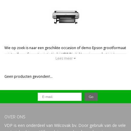
Prijs
Wie op zoek is naar een geschikte occasion of demo Epson grootformaat
printer (large-format-printer) is bij VDP Digital Imaging aan het juiste
Lees meer
adres.
Welke Epson printers er staan, verschilt per moment.
De Epson printers hebben weinig gedraaid en komen uit onze eigen
Geen producten gevonden!...
showroom / printstudio. Meestal met 1 jaar fabrieksgarantie.
Informeer bij ons u naar de scherpste prijs en de beschikbaarheid van de
demo.
OVER ONS
VDP is een onderdeel van Wilcovak bv. Door gebruik van de vele