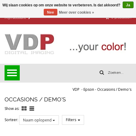
Wij slaan cookies op om onze website te verbeteren. Is dat akkoord?
Ja
Nee
Meer over cookies »
0
producten
Mijn account
VDP
-
Epson
-
Occasions / Demo's
OCCASIONS / DEMO'S
Show as:
Sorteer:
Filters
Naam oplopend
Reset all filters