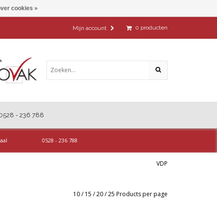
ver cookies »
0
producten
Mijn account
0528 - 236 788
aal
0528 - 236 788
VDP
10
/
15
/
20
/
25
Products per page