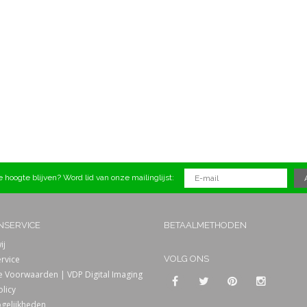
 hoogte blijven? Word lid van onze mailinglijst:
NSERVICE
BETAALMETHODEN
ij
rvice
VOLG ONS
 Voorwaarden | VDP Digital Imaging
olicy
gelijkheden