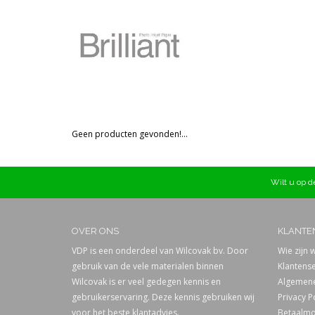
Prijs
Geen producten gevonden!...
Wilt u op de
OVER ONS
KLANTE
VDP is een onderdeel van Wilcovak bv. Door
Wie zijn w
gebruik van de vele materialen binnen
Klantense
Wilcovak is er veel gedegen kennis en
Algemene
gebruikerservaring. Deze kennis gebruiken wij
Privacy P
voor het beste klantadvies.
Betaalmo