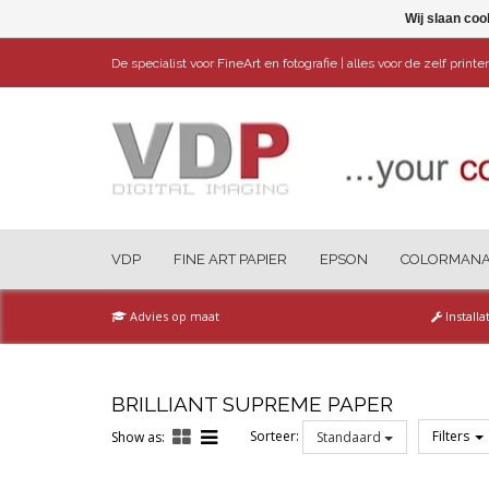
Wij slaan coo
De specialist voor FineArt en fotografie | alles voor de zelf print
VDP
FINE ART PAPIER
EPSON
COLORMAN
Advies op maat
Installa
BRILLIANT SUPREME PAPER
Sorteer:
Filters
Show as:
Standaard
Reset all filters