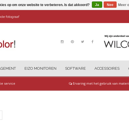
kies op om onze website te verbeteren. Is dat akkoord?
Ja
Nee
Meer o
ende fotograaf
AGEMENT
EIZO MONITOREN
SOFTWARE
ACCESSOIRES
tie service
Ervaring met het gebruik van materi