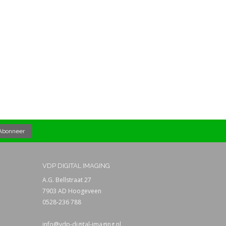
VDP DIGITAL IMAGING
A.G. Bellstraat 27
7903 AD Hoogeveen
0528-236 788
info@vdp-digital-imaging.nl