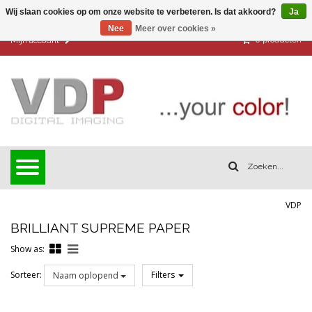
Wij slaan cookies op om onze website te verbeteren. Is dat akkoord?
Ja
Nee
Meer over cookies »
0
producten
Mijn account
VDP
BRILLIANT SUPREME PAPER
Show as:
Sorteer:
Filters
Naam oplopend
Reset all filters