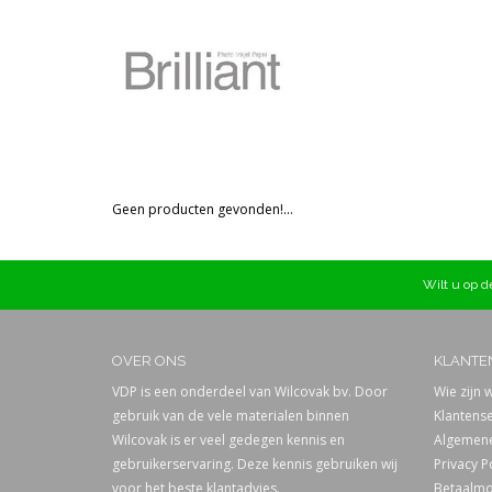
Prijs
Geen producten gevonden!...
Wilt u op de
OVER ONS
KLANTE
VDP is een onderdeel van Wilcovak bv. Door
Wie zijn w
gebruik van de vele materialen binnen
Klantense
Wilcovak is er veel gedegen kennis en
Algemene
gebruikerservaring. Deze kennis gebruiken wij
Privacy P
voor het beste klantadvies.
Betaalmo