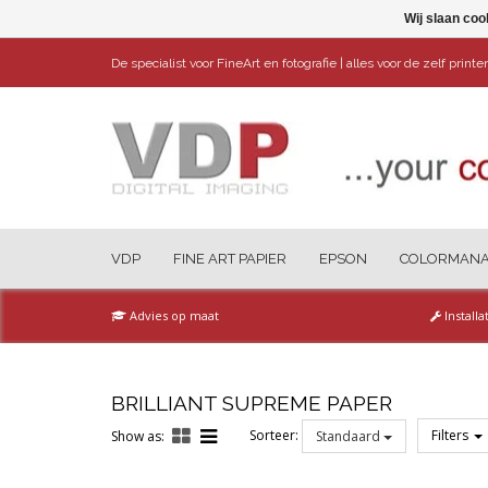
Wij slaan coo
De specialist voor FineArt en fotografie | alles voor de zelf print
VDP
FINE ART PAPIER
EPSON
COLORMAN
Advies op maat
Installa
BRILLIANT SUPREME PAPER
Sorteer:
Filters
Show as:
Standaard
Reset all filters