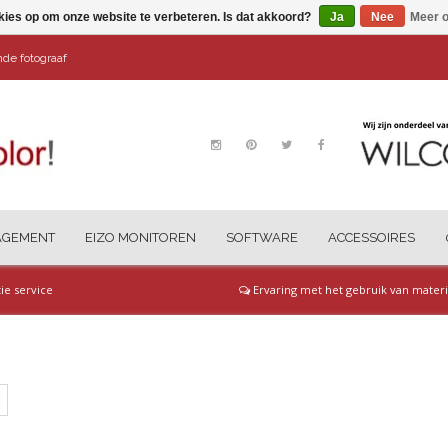
kies op om onze website te verbeteren. Is dat akkoord?
Ja
Nee
Meer o
ende fotograaf
AGEMENT
EIZO MONITOREN
SOFTWARE
ACCESSOIRES
tie service
Ervaring met het gebruik van materi