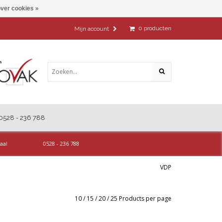
ver cookies »
0
producten
Mijn account
0528 - 236 788
aal
0528 - 236 788
VDP
10
/
15
/
20
/
25
Products per page