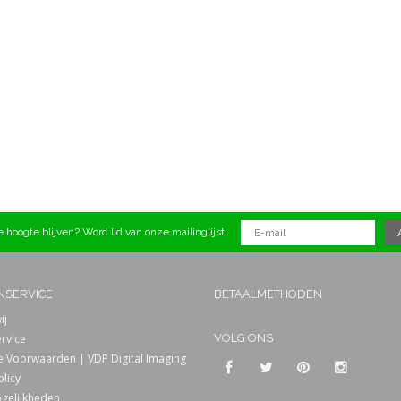
 hoogte blijven? Word lid van onze mailinglijst:
NSERVICE
BETAALMETHODEN
ij
rvice
VOLG ONS
 Voorwaarden | VDP Digital Imaging
olicy
gelijkheden