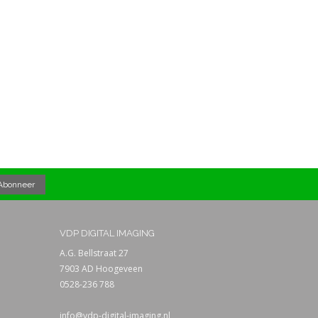
VDP DIGITAL IMAGING
A.G. Bellstraat 27
7903 AD Hoogeveen
0528-236 788
info@vdp-digital-imaging.nl