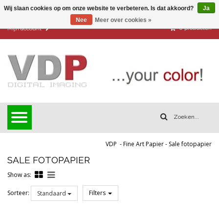
Wij slaan cookies op om onze website te verbeteren. Is dat akkoord?
Ja
Nee
Meer over cookies »
0
producten
Mijn account
VDP
-
Fine Art Papier
-
Sale fotopapier
SALE FOTOPAPIER
Show as:
Sorteer:
Filters
Standaard
Reset all filters