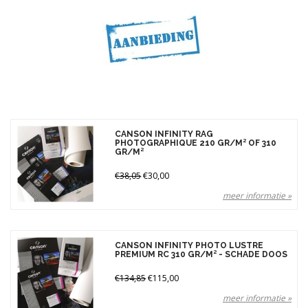
Gewicht
210 gr (2)
240 gr (2)
300 gr (1)
310 gr (9)
Merken
CANSON INFINITY RAG
Prijs
PHOTOGRAPHIQUE 210 GR/M² OF 310
GR/M²
€38,05
€30,00
meer informatie »
CANSON INFINITY PHOTO LUSTRE
PREMIUM RC 310 GR/M² - SCHADE DOOS
€134,85
€115,00
meer informatie »