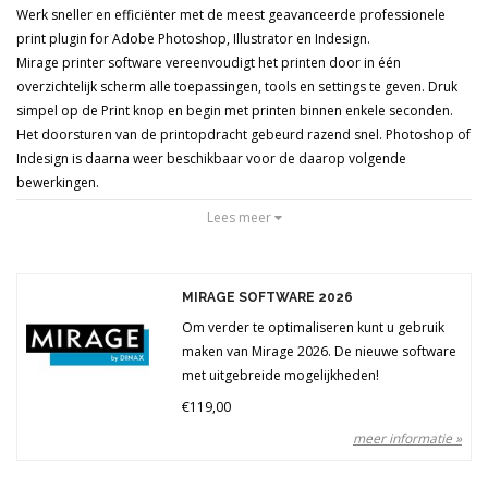
Werk sneller en efficiënter met de meest geavanceerde professionele
Merken
print plugin for Adobe Photoshop, Illustrator en Indesign.
Mirage printer software vereenvoudigt het printen door in één
Prijs
overzichtelijk scherm alle toepassingen, tools en settings te geven. Druk
simpel op de Print knop en begin met printen binnen enkele seconden.
Het doorsturen van de printopdracht gebeurd razend snel. Photoshop of
Indesign is daarna weer beschikbaar voor de daarop volgende
bewerkingen.
Lees meer
Naast de ondersteuning voor Epson printers bieden wij nu ook Mirage
printer software aan voor Canon printers.
In onze showroom is deze software werkend te zien. U zult
MIRAGE SOFTWARE 2026
versteld staan van de mogelijkheden en de tijdwinst. De prijs
weegt daar ruimschoots tegenop.
Om verder te optimaliseren kunt u gebruik
maken van Mirage 2026. De nieuwe software
met uitgebreide mogelijkheden!
€119,00
meer informatie »