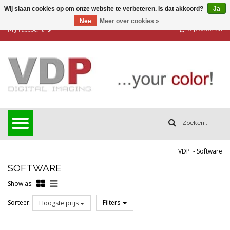
Wij slaan cookies op om onze website te verbeteren. Is dat akkoord?
Ja
Nee
Meer over cookies »
0
producten
Mijn account
VDP
-
Software
SOFTWARE
Show as:
Sorteer:
Filters
Hoogste prijs
Reset all filters