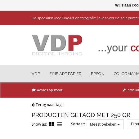
Wij slaan coo
De specialist voor FineArt en fotografie | alles voor de zelf print
VDP
FINE ART PAPIER
EPSON
COLORMAN
Advies op maat
Installa
Terug naar tags
PRODUCTEN GETAGD MET 250 GR
Sorteer:
Filt
Show as:
Meest bekeken
Reset all filters