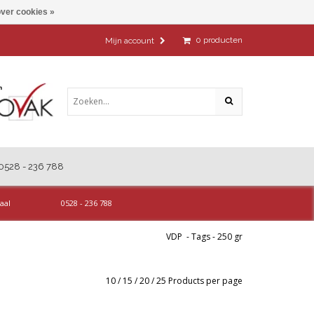
ver cookies »
0
producten
Mijn account
0528 - 236 788
aal
0528 - 236 788
VDP
-
Tags
-
250 gr
10
/
15
/
20
/
25
Products per page