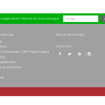
 hoogte blijven? Word lid van onze mailinglijst:
NSERVICE
BETAALMETHODEN
ij
rvice
VOLG ONS
 Voorwaarden | VDP Digital Imaging
olicy
gelijkheden
n & retourneren
ief