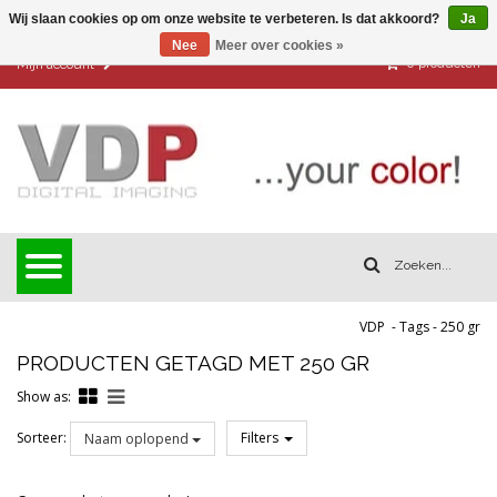
Wij slaan cookies op om onze website te verbeteren. Is dat akkoord?
Ja
Nee
Meer over cookies »
0
producten
Mijn account
VDP
-
Tags
-
250 gr
PRODUCTEN GETAGD MET 250 GR
Show as:
Sorteer:
Filters
Naam oplopend
Reset all filters