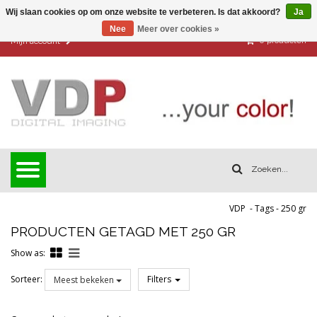
Wij slaan cookies op om onze website te verbeteren. Is dat akkoord?
Ja
Nee
Meer over cookies »
0
producten
Mijn account
VDP
-
Tags
-
250 gr
PRODUCTEN GETAGD MET 250 GR
Show as:
Sorteer:
Filters
Meest bekeken
Reset all filters