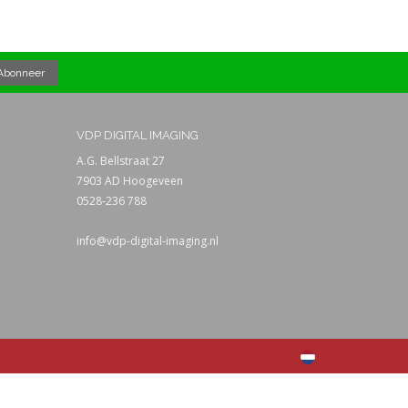
VDP DIGITAL IMAGING
A.G. Bellstraat 27
7903 AD Hoogeveen
0528-236 788
info@vdp-digital-imaging.nl