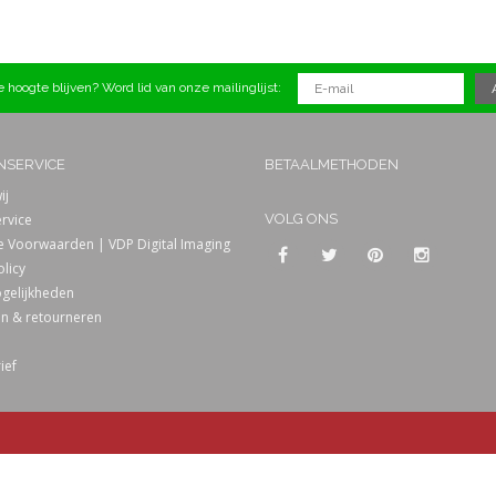
 hoogte blijven? Word lid van onze mailinglijst:
NSERVICE
BETAALMETHODEN
ij
rvice
VOLG ONS
 Voorwaarden | VDP Digital Imaging
olicy
gelijkheden
n & retourneren
ief