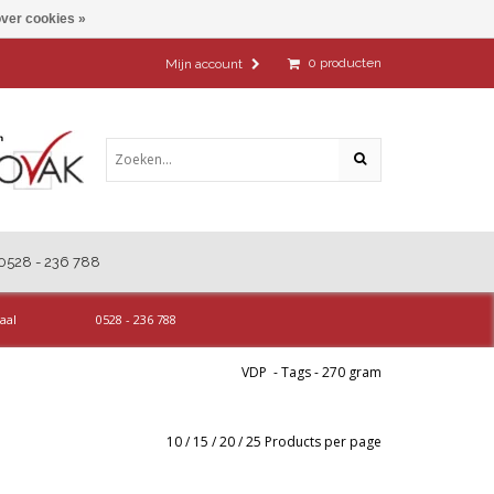
ver cookies »
0
producten
Mijn account
0528 - 236 788
aal
0528 - 236 788
VDP
-
Tags
-
270 gram
10
/
15
/
20
/
25
Products per page