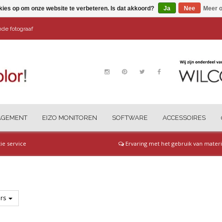
kies op om onze website te verbeteren. Is dat akkoord?
Ja
Nee
Meer o
ende fotograaf
AGEMENT
EIZO MONITOREN
SOFTWARE
ACCESSOIRES
tie service
Ervaring met het gebruik van materi
M
ers