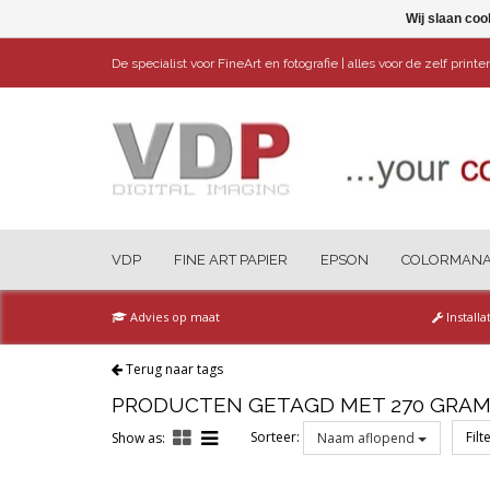
Wij slaan coo
De specialist voor FineArt en fotografie | alles voor de zelf print
VDP
FINE ART PAPIER
EPSON
COLORMAN
Advies op maat
Installa
Terug naar tags
PRODUCTEN GETAGD MET 270 GRA
Sorteer:
Filt
Show as:
Naam aflopend
Reset all filters