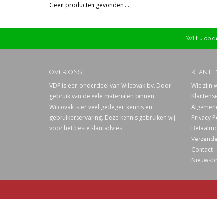
Geen producten gevonden!...
Prijs
Wilt u op de
OVER ONS
KLANTE
VDP is een onderdeel van Wilcovak bv. Door
Wie zijn w
gebruik van de vele materialen binnen
Klantense
Wilcovak is er veel gedegen kennis en
Algemene
gebruikerservaring. Deze kennis gebruiken wij
Privacy P
voor het beste klantadvies.
Betaalmo
Verzende
Contact
Nieuwsbr