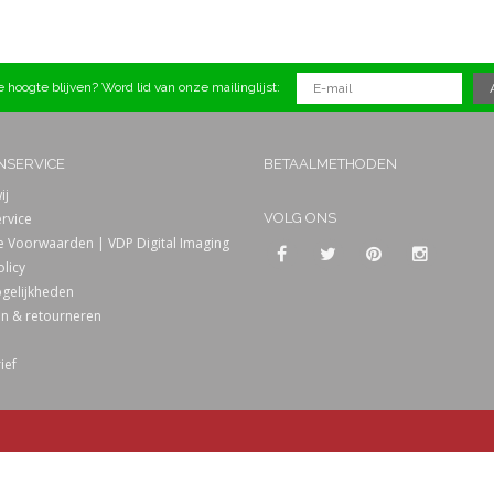
 hoogte blijven? Word lid van onze mailinglijst:
NSERVICE
BETAALMETHODEN
ij
rvice
VOLG ONS
 Voorwaarden | VDP Digital Imaging
olicy
gelijkheden
n & retourneren
ief