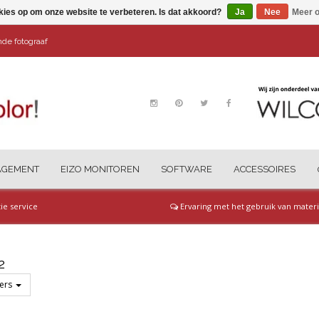
kies op om onze website te verbeteren. Is dat akkoord?
Ja
Nee
Meer o
ende fotograaf
AGEMENT
EIZO MONITOREN
SOFTWARE
ACCESSOIRES
tie service
Ervaring met het gebruik van materi
2
ters