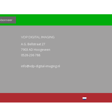
VDP DIGITAL IMAGING
A.G. Bellstraat 27
7903 AD Hoogeveen
0528-236 788
info@vdp-digital-imaging.nl