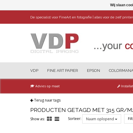
Wij slaan coo
De specialist voor FineArt en fotografie | alles voor de zelf print
VDP
FINE ART PAPIER
EPSON
COLORMAN
Advies op maat
Installa
Terug naar tags
PRODUCTEN GETAGD MET 315 GR/M
Sorteer:
Fil
Show as:
Naam oplopend
Reset all filters