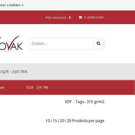
ver cookies »
0
producten
Mijn account
0528 - 236 788
aal
0528 - 236 788
VDP
-
Tags
-
315 gr/m2
10
/
15
/
20
/
25
Products per page