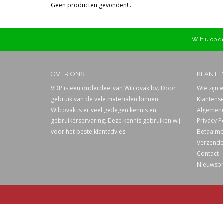
Geen producten gevonden!...
Prijs
Wilt u op de
OVER ONS
KLANTE
VDP is een onderdeel van Wilcovak bv. Door
Wie zijn w
gebruik van de vele materialen binnen
Klantense
Wilcovak is er veel gedegen kennis en
Algemene
gebruikerservaring. Deze kennis gebruiken wij
Privacy P
voor het beste klantadvies.
Betaalmo
Verzende
Contact
Nieuwsbr