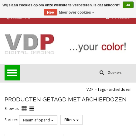
Wij slaan cookies op om onze website te verbeteren. Is dat akkoord?
Ja
Nee
Meer over cookies »
0
producten
Mijn account
VDP
-
Tags
-
archiefdozen
PRODUCTEN GETAGD MET ARCHIEFDOZEN
Show as:
Sorteer:
Filters
Naam aflopend
Reset all filters