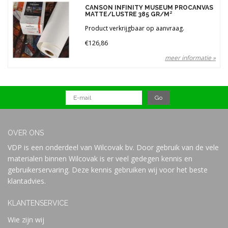
Gewicht
CANSON INFINITY MUSEUM PROCANVAS
MATTE/LUSTRE 385 GR/M²
385 gr (1)
Product verkrijgbaar op aanvraag.
Merken
€126,86
meer informatie »
Prijs
OVER ONS
VDP is een onderdeel van Wilcovak bv. Door gebruik van de vele
materialen binnen Wilcovak is er veel gedegen kennis en
gebruikerservaring. Deze kennis gebruiken wij voor het beste
klantadvies.
KLANTENSERVICE
Wie zijn wij