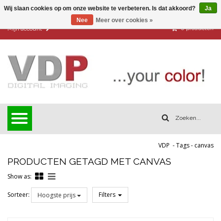
Wij slaan cookies op om onze website te verbeteren. Is dat akkoord?
Ja
Nee
Meer over cookies »
0
producten
Mijn account
VDP
-
Tags
-
canvas
PRODUCTEN GETAGD MET CANVAS
Show as:
Sorteer:
Filters
Hoogste prijs
Reset all filters