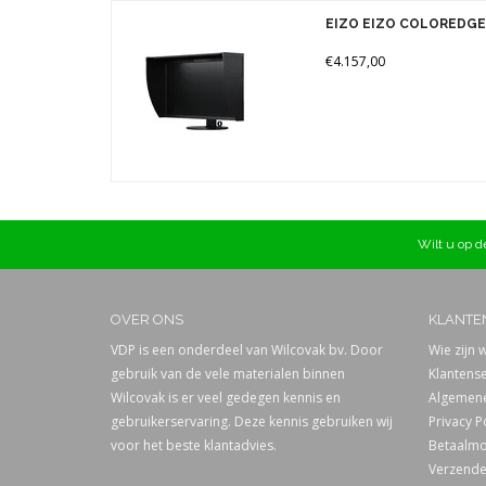
Merken
EIZO EIZO COLOREDGE
Prijs
€4.157,00
Wilt u op de
OVER ONS
KLANTE
VDP is een onderdeel van Wilcovak bv. Door
Wie zijn w
gebruik van de vele materialen binnen
Klantense
Wilcovak is er veel gedegen kennis en
Algemene
gebruikerservaring. Deze kennis gebruiken wij
Privacy P
voor het beste klantadvies.
Betaalmo
Verzende