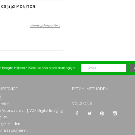
 CG319X MONITOR
meer informatie »
 hoogte blijven? Word lid van onze mailinglijst:
NSERVICE
BETAALMETHODEN
ij
rvice
VOLG ONS
 Voorwaarden | VDP Digital Imaging
olicy
gelijkheden
n & retourneren