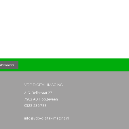
VDP DIGITAL IMAGING
A.G. Bellstraat 27
7903 AD Hoogeveen
0528-236 788
info@vdp-digital-imaging.nl