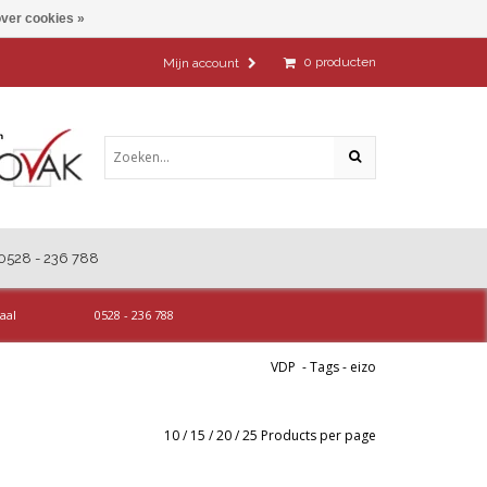
ver cookies »
0
producten
Mijn account
0528 - 236 788
aal
0528 - 236 788
VDP
-
Tags
-
eizo
10
/
15
/
20
/
25
Products per page