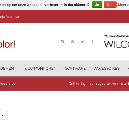
kies op om onze website te verbeteren. Is dat akkoord?
Ja
Nee
Meer o
ende fotograaf
AGEMENT
EIZO MONITOREN
SOFTWARE
ACCESSOIRES
tie service
Ervaring met het gebruik van materi
s