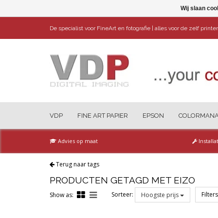
Wij slaan coo
De specialist voor FineArt en fotografie | alles voor de zelf print
VDP
FINE ART PAPIER
EPSON
COLORMAN
Advies op maat
Installa
Terug naar tags
PRODUCTEN GETAGD MET EIZO
Sorteer:
Filter
Show as:
Hoogste prijs
Reset all filters