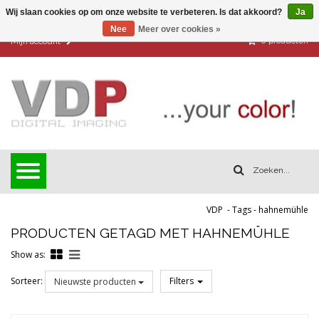
Wij slaan cookies op om onze website te verbeteren. Is dat akkoord?
Ja
Nee
Meer over cookies »
0
producten
Mijn account
VDP
-
Tags
-
hahnemühle
PRODUCTEN GETAGD MET HAHNEMÜHLE
Show as:
Sorteer:
Filters
Nieuwste producten
Reset all filters