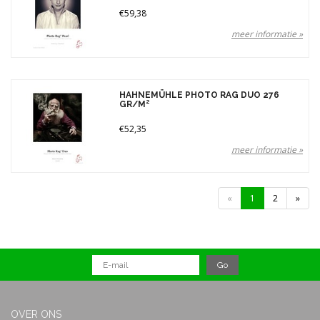
€59,38
meer informatie »
HAHNEMÜHLE PHOTO RAG DUO 276
GR/M²
€52,35
meer informatie »
«
1
2
»
OVER ONS