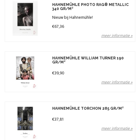
Gewicht
HAHNEMÜHLE PHOTO RAG® METALLIC
340 GR/M²
190 gr (1)
Nieuw bij Hahnemühle!
210 gr (1)
€67,36
300 gr (1)
meer informatie »
310 gr (3)
315 gr (1)
340 gr (1)
Merken
HAHNEMÜHLE WILLIAM TURNER 190
GR/M²
Prijs
€39,90
meer informatie »
HAHNEMÜHLE TORCHON 285 GR/M²
€37,81
meer informatie »