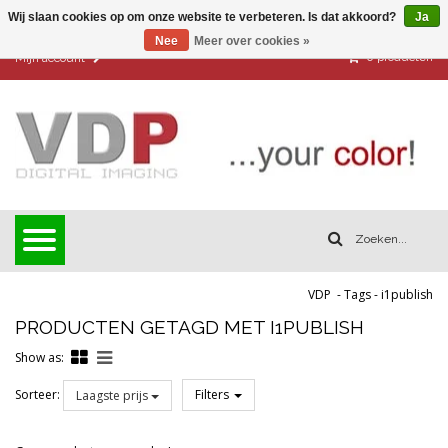
Wij slaan cookies op om onze website te verbeteren. Is dat akkoord?
Ja
Nee
Meer over cookies »
0
producten
Mijn account
VDP
-
Tags
-
i1publish
PRODUCTEN GETAGD MET I1PUBLISH
Show as:
Sorteer:
Filters
Laagste prijs
Reset all filters