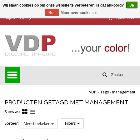
Wij slaan cookies op om onze website te verbeteren. Is dat akkoord?
Ja
Nee
Meer over cookies »
0
producten
Mijn account
VDP
-
Tags
-
management
PRODUCTEN GETAGD MET MANAGEMENT
Show as:
Sorteer:
Filters
Meest bekeken
Reset all filters