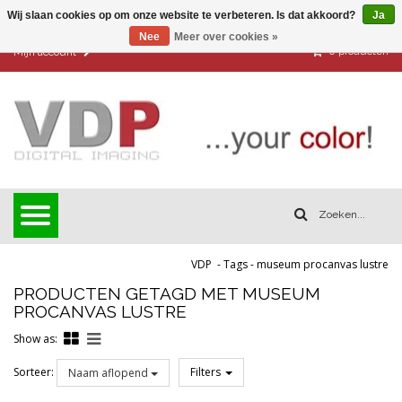
Wij slaan cookies op om onze website te verbeteren. Is dat akkoord?
Ja
Nee
Meer over cookies »
0
producten
Mijn account
VDP
-
Tags
-
museum procanvas lustre
PRODUCTEN GETAGD MET MUSEUM
PROCANVAS LUSTRE
Show as:
Sorteer:
Filters
Naam aflopend