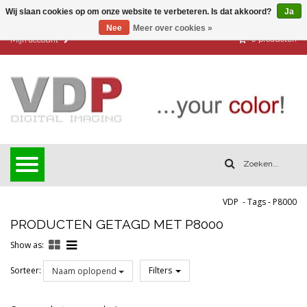
Wij slaan cookies op om onze website te verbeteren. Is dat akkoord?
Ja
Nee
Meer over cookies »
0
producten
Mijn account
VDP
-
Tags
-
P8000
PRODUCTEN GETAGD MET P8000
Show as:
Sorteer:
Filters
Naam oplopend
Reset all filters